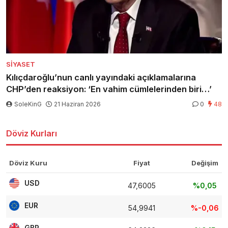
SIYASET
Kılıçdaroğlu’nun canlı yayındaki açıklamalarına
CHP’den reaksiyon: ‘En vahim cümlelerinden biri…’
SoleKinG
21 Haziran 2026
0
48
Döviz Kurları
Döviz Kuru
Fiyat
Değişim
USD
47,6005
%0,05
EUR
54,9941
%-0,06
GBP