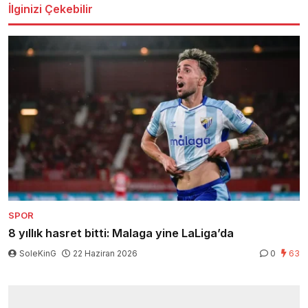
İlginizi Çekebilir
SPOR
8 yıllık hasret bitti: Malaga yine LaLiga’da
SoleKinG
22 Haziran 2026
0
63