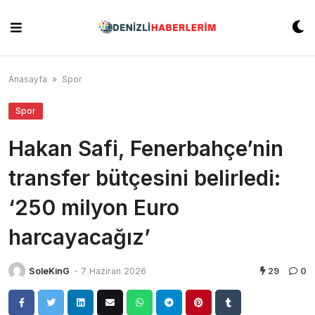
Skip
to
content
Anasayfa
»
Spor
Spor
Hakan Safi, Fenerbahçe’nin
transfer bütçesini belirledi:
‘250 milyon Euro
harcayacağız’
SoleKinG
-
7 Haziran 2026
29
0