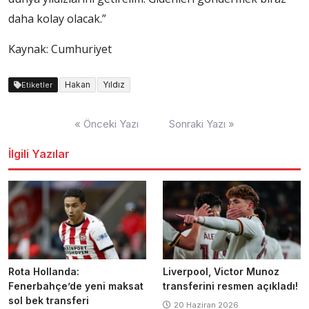
daha kolay olacak.”
Kaynak: Cumhuriyet
Hakan
Yıldız
Etiketler
Yazı
« Önceki Yazı
Sonraki Yazı »
dolaşımı
İlgili Yazılar
Rota Hollanda:
Liverpool, Victor Munoz
Fenerbahçe’de yeni maksat
transferini resmen açıkladı!
sol bek transferi
20 Haziran 2026