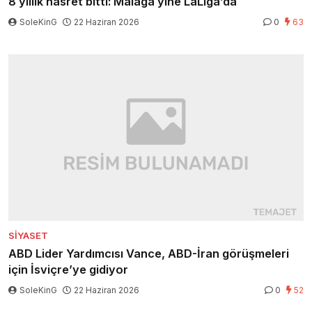
8 yıllık hasret bitti: Malaga yine LaLiga’da
SoleKinG
22 Haziran 2026
0
63
SIYASET
ABD Lider Yardımcısı Vance, ABD-İran görüşmeleri
için İsviçre’ye gidiyor
SoleKinG
22 Haziran 2026
0
52