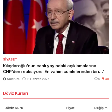
SIYASET
Kılıçdaroğlu’nun canlı yayındaki açıklamalarına
CHP’den reaksiyon: ‘En vahim cümlelerinden biri…’
SoleKinG
21 Haziran 2026
0
48
Döviz Kurları
Döviz Kuru
Fiyat
Değişim