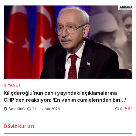
SIYASET
Kılıçdaroğlu’nun canlı yayındaki açıklamalarına
CHP’den reaksiyon: ‘En vahim cümlelerinden biri…’
SoleKinG
21 Haziran 2026
0
52
Döviz Kurları