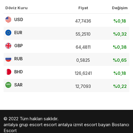
Döviz Kuru
Fiyat
Değişim
USD
47,7436
%0,18
EUR
55,2510
%0,32
GBP
64,4811
%0,38
RUB
0,5825
%0,65
BHD
126,6241
%0,18
SAR
12,7093
%0,22
© 2022 Tüm hakları saklıdır.
antalya grup escort
escort antalya
izmit escort bayan
Bostancı
Escort