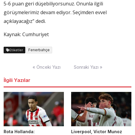
5-6 puan geri düşebiliyorsunuz. Onunla ilgili
görüşmelerimiz devam ediyor. Seçimden evvel
açıklayacağız” dedi.
Kaynak: Cumhuriyet
Fenerbahçe
Etiketler
Yazı
« Önceki Yazı
Sonraki Yazı »
dolaşımı
İlgili Yazılar
Rota Hollanda:
Liverpool, Victor Munoz