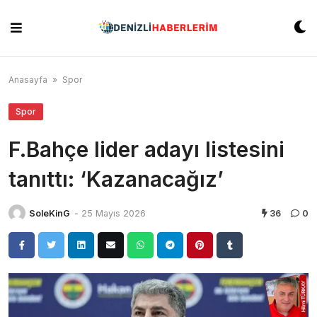
Skip
to
content
Anasayfa
»
Spor
Spor
F.Bahçe lider adayı listesini
tanıttı: ‘Kazanacağız’
SoleKinG
-
25 Mayıs 2026
36
0