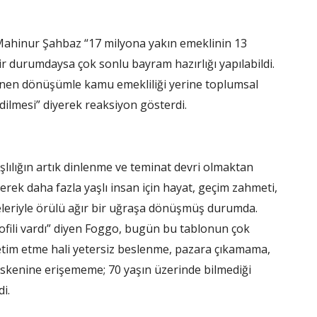
Mahinur Şahbaz “17 milyona yakın emeklinin 13
lir durumdaysa çok sonlu bayram hazırlığı yapılabildi.
enen dönüşümle kamu emekliliği yerine toplumsal
ilmesi” diyerek reaksiyon gösterdi.
lılığın artık dinlenme ve teminat devri olmaktan
erek daha fazla yaşlı insan için hayat, geçim zahmeti,
leleriyle örülü ağır bir uğraşa dönüşmüş durumda.
rofili vardı” diyen Foggo, bugün bu tablonun çok
netim etme hali yetersiz beslenme, pazara çıkamama,
kenine erişememe; 70 yaşın üzerinde bilmediği
i.