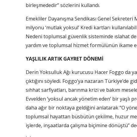
birleşmededir” sözlerini kullandı.
Emekliler Dayanışma Sendikası Genel Sekreteri 
milyonu ‘mutlak yoksul’ Kredi kartları kullanılabi
Nedeni toplumsal güvenlik sisteminde ıslahat d
yardım ve toplumsal hizmet formülünün ikame ed
YAŞLILIK ARTIK GAYRET DÖNEMİ
Derin Yoksulluk Ağı kurucusu Hacer Foggo da yaş
çıktığını söyledi. Foggo’ya nazaran Türkiye’de gid
sıhhat sarfiyatları, barınma krizi ve bakım mese
Evvelden ‘yoksul ancak yönetim eden’ bir yaşlı p
daha ağır bir noktaya geldiğini anlatarak “O yö
toplumsal hayattan büsbütün çekilme, huzur mes
işlerde, inşaatlarda çalışma biçimine dönüştü” ded