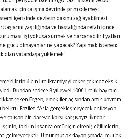
y, “uzun periyodik bakım sigortası” sistemi ve bu,
 alamak için çalışma devrinde prim ödemeyi
stemi içerisinde devletin bakımı sağlayabilmesi
urttaşlarını yaşlılığında ve hastalığında refah içinde
 kurulması, işi yokuşa sürmek ve harcanabilir fiyatları
me gücü olmayanlar ne yapacak? Yapılmak istenen;
şük olan vatandaşa yüklemek”
emeklilerin 4 bin lira ikramiyeyi çeker çekmez eksik
öyledi. Bundan sadece 8 yıl evvel 1000 liralık bayram
 dikkat çeken Ergen, emekliler açısından artık bayram
 belirtti. Fazilet, “Asla gerçekleşmeyecek enflasyon
 çalışan bir idareyle karşı karşıyayız. İktidar
şçinin, fakirin insanca ömür için direniş eğilimlerini,
na gelmeyecektir. Umut mutlak dayanışmada, mutlak