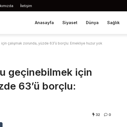
kımızda
İletişim
Anasayfa
Siyaset
Dünya
Sağlık
 için çalışmak zorunda, yüzde 63’ü borçlu: Emekliye huzur yok
u geçinebilmek için
zde 63’ü borçlu:
32
0