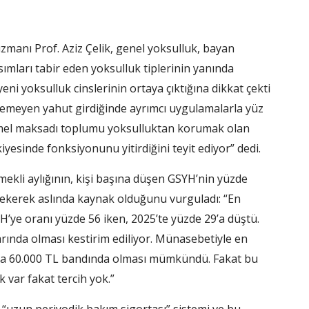
zmanı Prof. Aziz Çelik, genel yoksulluk, bayan
ımları tabir eden yoksulluk tiplerinin yanında
eni yoksulluk cinslerinin ortaya çıktığına dikkat çekti
iremeyen yahut girdiğinde ayrımcı uygulamalarla yüz
emel maksadı toplumu yoksulluktan korumak olan
esinde fonksiyonunu yitirdiğini teyit ediyor” dedi.
ekli aylığının, kişi başına düşen GSYH’nin yüzde
çekerek aslında kaynak olduğunu vurguladı: “En
H’ye oranı yüzde 56 iken, 2025’te yüzde 29’a düştü.
varında olması kestirim ediliyor. Münasebetiyle en
ila 60.000 TL bandında olması mümkündü. Fakat bu
k var fakat tercih yok.”