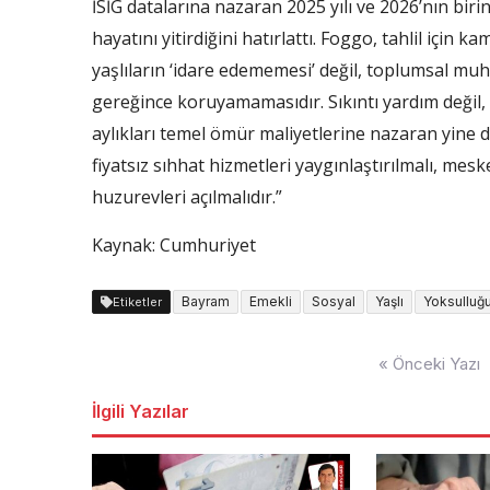
İSİG datalarına nazaran 2025 yılı ve 2026’nın biri
hayatını yitirdiğini hatırlattı. Foggo, tahlil için
yaşlıların ‘idare edememesi’ değil, toplumsal muh
gereğince koruyamamasıdır. Sıkıntı yardım değil, h
aylıkları temel ömür maliyetlerine nazaran yine 
fiyatsız sıhhat hizmetleri yaygınlaştırılmalı, me
huzurevleri açılmalıdır.”
Kaynak: Cumhuriyet
Bayram
Emekli
Sosyal
Yaşlı
Yoksulluğ
Etiketler
Yazı
« Önceki Yazı
dolaşımı
İlgili Yazılar