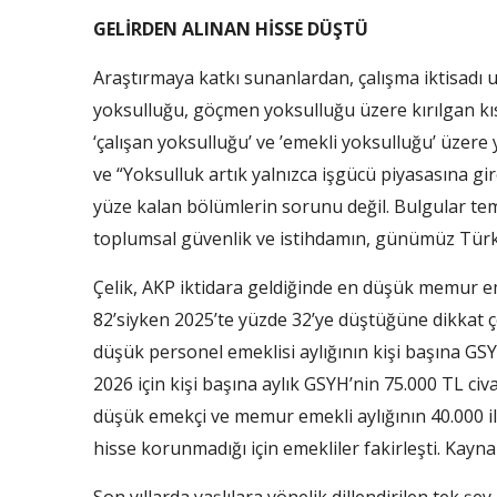
GELİRDEN ALINAN HİSSE DÜŞTÜ
Araştırmaya katkı sunanlardan, çalışma iktisadı u
yoksulluğu, göçmen yoksulluğu üzere kırılgan kıs
‘çalışan yoksulluğu’ ve ’emekli yoksulluğu’ üzere y
ve “Yoksulluk artık yalnızca işgücü piyasasına g
yüze kalan bölümlerin sorunu değil. Bulgular t
toplumsal güvenlik ve istihdamın, günümüz Türkiy
Çelik, AKP iktidara geldiğinde en düşük memur em
82’siyken 2025’te yüzde 32’ye düştüğüne dikkat 
düşük personel emeklisi aylığının kişi başına GSY
2026 için kişi başına aylık GSYH’nin 75.000 TL ci
düşük emekçi ve memur emekli aylığının 40.000 
hisse korunmadığı için emekliler fakirleşti. Kayna