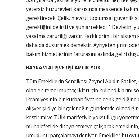
Son yıllarda yaşlılara yönelik dillendirilen tek şe
yetersiz huzurevleri karşısında meskende bakım
gerektirecek. Çelik, mevcut toplumsal güvenlik si
gerektiğini belirtti ve şunları ekledi: ” Devletin, y
yaşatma zaruriliği vardır. Farklı primli bir sistem
daha da düşürmek demektir. Ayrıyeten prim öde
bakım hizmetlerinin faturasını aslında geliri dü
BAYRAM ALIŞVERİŞİ ARTIK YOK
Tüm Emeklilerin Sendikası Zeynel Abidin Fazilet, 
olan en temel muhtaçlıkları için kullandıklarını s
ikramiyesinin bir kurban fiyatına denk geldiğine
alışverişi diye bir geleneğin gündemde olmadığını
kestirimi ve TÜİK marifetiyle yoksulluğu yönetmeye
muhalefeti de dizayn etmeye çalışarak emeklinin, i
umudunu parçalamayı deniyor. Emekliler bu oyu