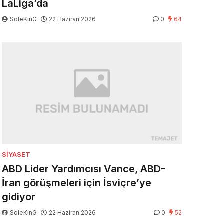
LaLiga’da
SoleKinG
22 Haziran 2026
0
64
SIYASET
ABD Lider Yardımcısı Vance, ABD-
İran görüşmeleri için İsviçre’ye
gidiyor
SoleKinG
22 Haziran 2026
0
52