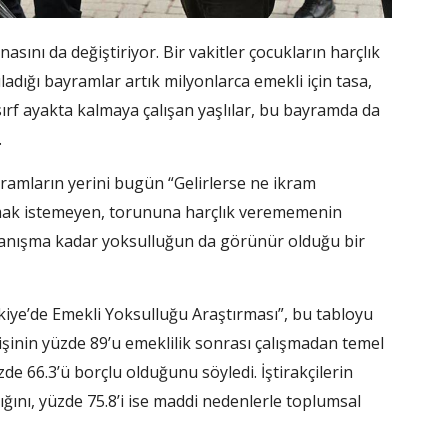
sını da değiştiriyor. Bir vakitler çocukların harçlık
ladığı bayramlar artık milyonlarca emekli için tasa,
 sırf ayakta kalmaya çalışan yaşlılar, bu bayramda da
.
ramların yerini bugün “Gelirlerse ne ikram
lmak istemeyen, torununa harçlık verememenin
ayanışma kadar yoksulluğun da görünür olduğu bir
kiye’de Emekli Yoksulluğu Araştırması”, bu tabloyu
işinin yüzde 89’u emeklilik sonrası çalışmadan temel
de 66.3’ü borçlu olduğunu söyledi. İştirakçilerin
ğını, yüzde 75.8’i ise maddi nedenlerle toplumsal