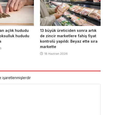
an açlık hududu
13 büyük üreticiden sonra artık
 yoksulluk hududu
de zincir marketlere fahiş fiyat
a
kontrolü yapıldı: Beyaz ette sıra
markette
6
18 Haziran 2026
e işaretlenmişlerdir