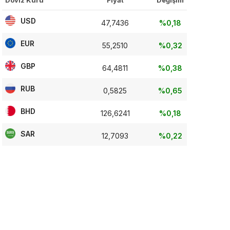
Döviz Kuru
Fiyat
Değişim
USD
47,7436
%0,18
EUR
55,2510
%0,32
GBP
64,4811
%0,38
RUB
0,5825
%0,65
BHD
126,6241
%0,18
SAR
12,7093
%0,22