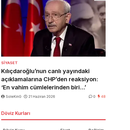
SIYASET
Kılıçdaroğlu’nun canlı yayındaki
açıklamalarına CHP’den reaksiyon:
‘En vahim cümlelerinden biri…’
SoleKinG
21 Haziran 2026
0
48
Döviz Kurları