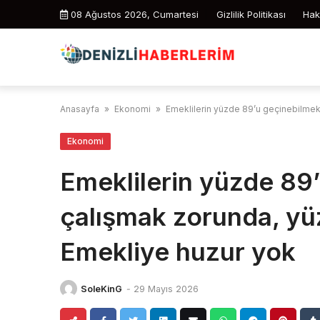
Skip
08 Ağustos 2026, Cumartesi
Gizlilik Politikası
Hak
to
content
Anasayfa
»
Ekonomi
»
Emeklilerin yüzde 89’u geçinebilmek
Ekonomi
Emeklilerin yüzde 89’
çalışmak zorunda, yü
Emekliye huzur yok
SoleKinG
-
29 Mayıs 2026